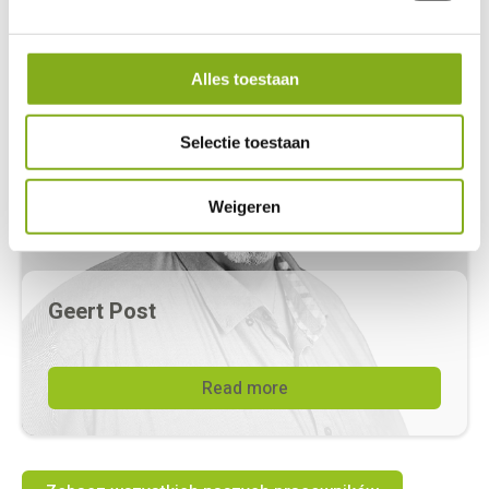
Alles toestaan
Selectie toestaan
Weigeren
Geert Post
CEO
CFO
geert@werckpost.nl
Read more