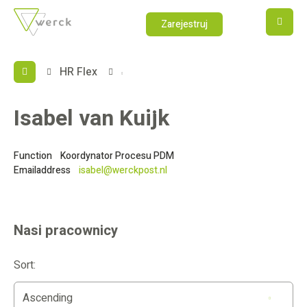
PL
M
Zarejestruj
HR Flex
Isabel van Kuijk
Function
Koordynator Procesu PDM
Emailaddress
isabel@werckpost.nl
Nasi pracownicy
Sort:
Ascending