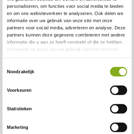
Chauffeur CE
personaliseren, om functies voor social media te bieden
Vollenhove
en om ons websiteverkeer te analyseren. Ook delen we
40 uur
informatie over uw gebruik van onze site met onze
partners voor social media, adverteren en analyse. Deze
2608
-
4124
per month
partners kunnen deze gegevens combineren met andere
Geen opleiding nodig
informatie die u aan ze heeft verstrekt of die ze hebben
Wij zijn op zoek naar een professionele chauffeur die
verzameld op basis van uw gebruik van hun services.
een voertuig met rijbewijs CE kan besturen. Als
chauffeur ben je verantwoordelijk voor het veilig en
Toestemmingsselectie
tijdig vervoeren van goederen over korte en lange
Noodzakelijk
afstanden. Je zorgt voor correct laden, volgt de
verkeersregels en draagt bij aan een efficiënte
logistieke operatie. Een goede rijstijl,
Voorkeuren
betrouwbaarheid en verantwoordelijkheidsgevoel zijn
essentieel.
Statistieken
View vacancy
Marketing
Save