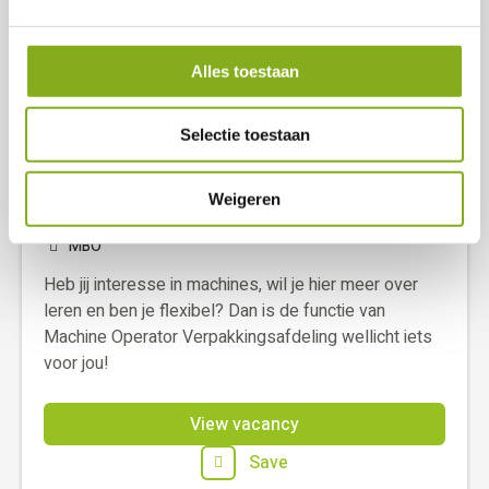
Machine Operators
Alles toestaan
Verpakkingsafdeling
Selectie toestaan
Harderwijk
32 - 40 uur
Weigeren
2608
-
3269
per month
MBO
Heb jij interesse in machines, wil je hier meer over
leren en ben je flexibel? Dan is de functie van
Machine Operator Verpakkingsafdeling wellicht iets
voor jou!
View vacancy
Save