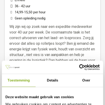
Ermelo
36 - 42 uur
14,99
-
15,50
per hour
Geen opleiding nodig
Wij zijn wij op zoek naar een expeditie medewerker
voor 40 uur per week. De voornaamste taak is het
correct uitvoeren van het laad- en losproces. Zorg jij
ervoor dat alles op rolletjes loopt? Ben jij iemand die
energie krijgt van fysiek werk, houdt van overzicht en
structuur , niet vies is van aanpakken en heb je
ervaring in de logistiek? Dan hebben wij de baan voor
jou!
View vacancy
Toestemming
Details
Over
Save
Deze website maakt gebruik van cookies
We gebruiken cookies om content en advertenties te