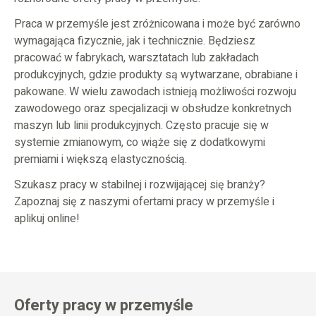
Praca w przemyśle jest zróżnicowana i może być zarówno
wymagająca fizycznie, jak i technicznie. Będziesz
pracować w fabrykach, warsztatach lub zakładach
produkcyjnych, gdzie produkty są wytwarzane, obrabiane i
pakowane. W wielu zawodach istnieją możliwości rozwoju
zawodowego oraz specjalizacji w obsłudze konkretnych
maszyn lub linii produkcyjnych. Często pracuje się w
systemie zmianowym, co wiąże się z dodatkowymi
premiami i większą elastycznością.
Szukasz pracy w stabilnej i rozwijającej się branży?
Zapoznaj się z naszymi ofertami pracy w przemyśle i
aplikuj online!
Oferty pracy w przemyśle