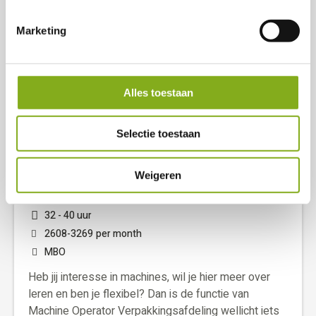
betrouwbaarheid en verantwoordelijkheidsgevoel zijn
essentieel.
Marketing
View vacancy
Save
Alles toestaan
Machine Operators
Selectie toestaan
Verpakkingsafdeling
Weigeren
Harderwijk
32 - 40 uur
2608
-
3269
per month
MBO
Heb jij interesse in machines, wil je hier meer over
leren en ben je flexibel? Dan is de functie van
Machine Operator Verpakkingsafdeling wellicht iets