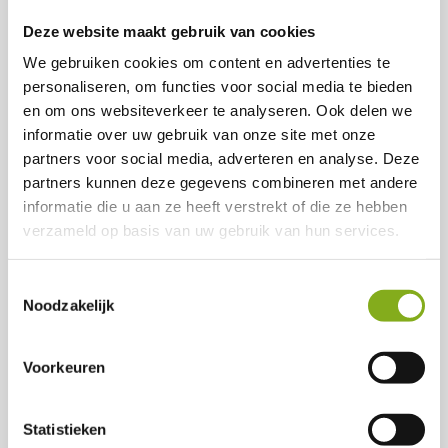
View vacancy
Deze website maakt gebruik van cookies
Save
We gebruiken cookies om content en advertenties te
personaliseren, om functies voor social media te bieden
en om ons websiteverkeer te analyseren. Ook delen we
Chauffeur CE
informatie over uw gebruik van onze site met onze
partners voor social media, adverteren en analyse. Deze
Vollenhove
partners kunnen deze gegevens combineren met andere
40 uur
informatie die u aan ze heeft verstrekt of die ze hebben
2608
-
4124
per month
verzameld op basis van uw gebruik van hun services.
Geen opleiding nodig
Wij zijn op zoek naar een professionele chauffeur die
Toestemmingsselectie
Noodzakelijk
een voertuig met rijbewijs CE kan besturen. Als
chauffeur ben je verantwoordelijk voor het veilig en
tijdig vervoeren van goederen over korte en lange
Voorkeuren
afstanden. Je zorgt voor correct laden, volgt de
verkeersregels en draagt bij aan een efficiënte
logistieke operatie. Een goede rijstijl,
Statistieken