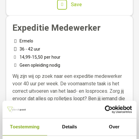
Save
Expeditie Medewerker
Ermelo
36 - 42 uur
14,99
-
15,50
per hour
Geen opleiding nodig
Wij zijn wij op zoek naar een expeditie medewerker
voor 40 uur per week. De voornaamste taak is het
correct uitvoeren van het laad- en losproces. Zorg jij
ervoor dat alles op rolletjes loopt? Ben jij iemand die
energie krijgt van fysiek werk, houdt van overzicht en
structuur , niet vies is van aanpakken en heb je
ervaring in de logistiek? Dan hebben wij de baan voor
Toestemming
Details
Over
jou!