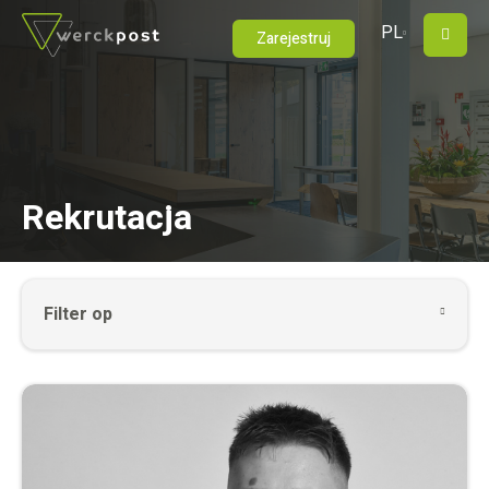
PL
M
Zarejestruj
Rekrutacja
Filter
Filter op