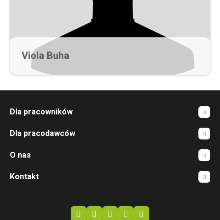
Viola Buha
Młodszy rekruter
viola@werckpost.nl
Dla pracowników
Dla pracodawców
O nas
Kontakt