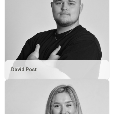
David Post
Rekruter
david@werckpost.nl