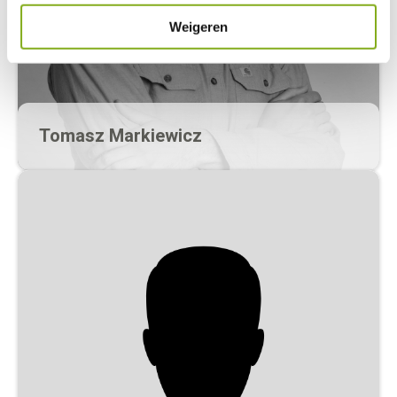
Weigeren
Tomasz Markiewicz
Rekruter
tomasz@werckpost.nl