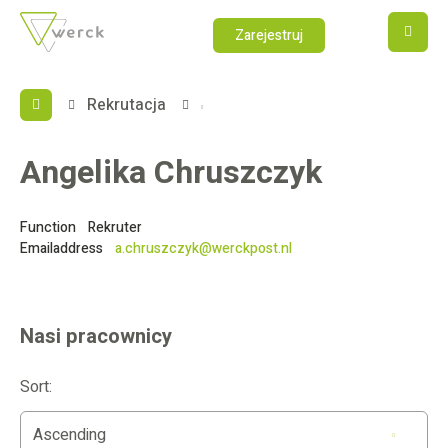
PL
M
Zarejestruj
Rekrutacja
Angelika Chruszczyk
Function
Rekruter
Emailaddress
a.chruszczyk@werckpost.nl
Nasi pracownicy
Sort:
Ascending