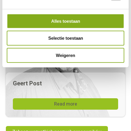
Alles toestaan
Selectie toestaan
Weigeren
Geert Post
CEO
CFO
geert@werckpost.nl
Read more