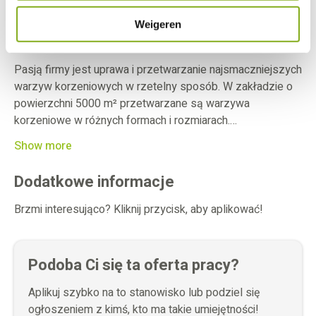
Masz gotowość do pracy w systemie zmianowym.
Weigeren
O firmie
Pasją firmy jest uprawa i przetwarzanie najsmaczniejszych
warzyw korzeniowych w rzetelny sposób. W zakładzie o
powierzchni 5000 m² przetwarzane są warzywa
korzeniowe w różnych formach i rozmiarach.
Zaawansowany park maszynowy działa jako precyzyjna
Show more
linia produkcyjna, gdzie higiena i bezpieczeństwo żywności
są najważniejsze.
Dodatkowe informacje
Brzmi interesująco? Kliknij przycisk, aby aplikować!
Podoba Ci się ta oferta pracy?
Aplikuj szybko na to stanowisko lub podziel się
ogłoszeniem z kimś, kto ma takie umiejętności!