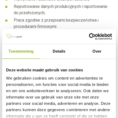
Rejestrowanie danych produkcyjnych i raportowanie
do przełożonych;
Praca zgodnie z przepisami bezpieczeństwa i
procedurami firmowymi.
Co oferujemy
Wynagrodzenie brutto od € 2.608,- do € 2.991,- (skala
Toestemming
Details
Over
C) miesięcznie przy 38-godzinnym tygodniu pracy,
zgodnie z CAO dla hurtowni warzyw i owoców, w
zależności od Twojej wiedzy i doświadczenia;
Deze website maakt gebruik van cookies
8% dodatku urlopowego;
We gebruiken cookies om content en advertenties te
26 dni urlopu rocznie;
personaliseren, om functies voor social media te bieden
Plan emerytalny;
en om ons websiteverkeer te analyseren. Ook delen we
informatie over uw gebruik van onze site met onze
Możliwość stałego zatrudnienia;
partners voor social media, adverteren en analyse. Deze
Pracę w dynamicznie rozwijającej się firmie;
partners kunnen deze gegevens combineren met andere
Miesięczne spotkania integracyjne z zespołem i
informatie die u aan ze heeft verstrekt of die ze hebben