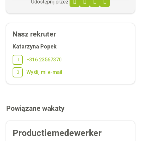
Udostępnij przez:
Facebook
Twitter
LinkedIn
WhatsApp
Nasz rekruter
Katarzyna Popek
+316 23567370
Wyślij mi e-mail
Powiązane wakaty
Productiemedewerker