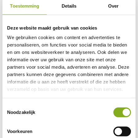
Toestemming
Details
Over
Wat bieden wij?
Show more
Deze website maakt gebruik van cookies
Czego oczekujemy
We gebruiken cookies om content en advertenties te
personaliseren, om functies voor social media te bieden
Wat verwachten wij van jou?
en om ons websiteverkeer te analyseren. Ook delen we
Show more
informatie over uw gebruik van onze site met onze
partners voor social media, adverteren en analyse. Deze
O firmie
partners kunnen deze gegevens combineren met andere
informatie die u aan ze heeft verstrekt of die ze hebben
Onze klant in Zoutkamp is een toonaangevende speler in
verzameld op basis van uw gebruik van hun services.
de voedselverwerkingsindustrie, gespecialiseerd in
hoogwaardige producten. Ze staan bekend om hun
Toestemmingsselectie
innovatieve benadering en streven naar topkwaliteit in alles
Noodzakelijk
wat ze doen. Het team werkt samen in een dynamische
werkomgeving, waar veiligheid en efficiëntie centraal staan.
Onze klant biedt volop kansen voor persoonlijke
Voorkeuren