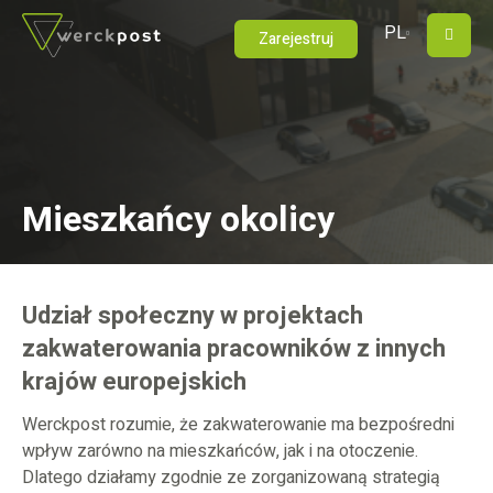
PL
M
Zarejestruj
Mieszkańcy okolicy
Udział społeczny w projektach
zakwaterowania pracowników z innych
krajów europejskich
Werckpost rozumie, że zakwaterowanie ma bezpośredni
wpływ zarówno na mieszkańców, jak i na otoczenie.
Dlatego działamy zgodnie ze zorganizowaną strategią