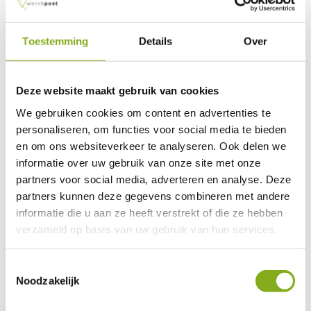
jest traktowany poważnie i rzeczywiście brany pod uwagę.
Toestemming
Details
Over
Proces partycypacji: krok po kroku
Aby zagwarantować transparentność i zaangażowanie,
Deze website maakt gebruik van cookies
Werckpost działa według jasnego planu. Ten proces
sprawia, że wszyscy interesariusze są informowani na
We gebruiken cookies om content en advertenties te
czas i mają przestrzeń na konsultacje oraz feedback, przy
personaliseren, om functies voor social media te bieden
jednoczesnym zachowaniu podstawowych założeń
en om ons websiteverkeer te analyseren. Ook delen we
projektu.
informatie over uw gebruik van onze site met onze
partners voor social media, adverteren en analyse. Deze
Przygotowanie
partners kunnen deze gegevens combineren met andere
informatie die u aan ze heeft verstrekt of die ze hebben
Dobry proces partycypacyjny zaczyna się od starannego
verzameld op basis van uw gebruik van hun services.
przygotowania. Tworzymy plan komunikacji, aby
interesariusze byli informowani terminowo i w odpowiedni
sposób. Uruchamiamy także stronę projektu, na której
Toestemmingsselectie
Noodzakelijk
regularnie publikujemy aktualizacje postępów. Na tym
etapie uzgadniamy działania z gminą i innymi stronami, by